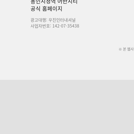
용인시청역 어반시티
공식 홈페이지
광고대행: 우진인터내셔널
사업자번호: 142-07-35438
※ 본 웹