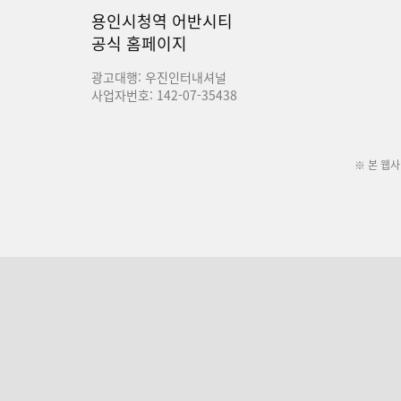
용인시청역 어반시티
공식 홈페이지
광고대행: 우진인터내셔널
사업자번호: 142-07-35438
※ 본 웹